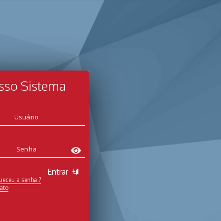
sso Sistema
Entrar
ueceu a senha ?
ato