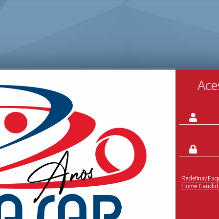
Ace
Redefinir/Esq
Home Candid